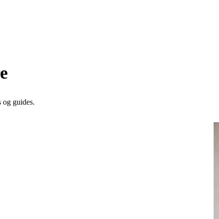
e
s og guides.