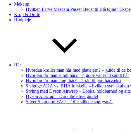
Makeup
Hvilken Farve Mascara Passer Bedst til Blå Øjne? Ekspe
Krop & Dufte
Hudpleje
Hår
Hvordan krøller man hår med glattejern? – guide til de be
Hvordan får man sundt hår? – 4 gode vaner til sundt hår
Hvordan får man langt hår? – 5 råd til god hårvækst
5 vigtige AHA vs. BHA forskelle – hvilken syre skal du
Styling med Dyson Airwrap – Looks, holdbarhed og alte
Dyson Airwrap – Din ultimative guide!
Silver Shampoo FAQ – Ofte stillede spørgsmål