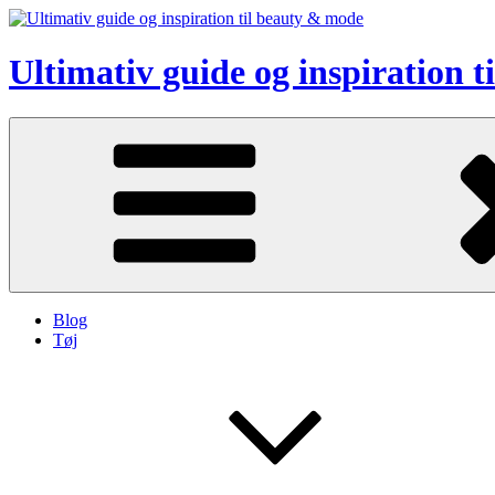
Skip
to
content
Ultimativ guide og inspiration 
Blog
Tøj