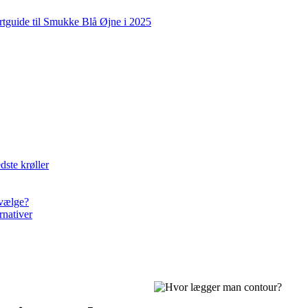
rtguide til Smukke Blå Øjne i 2025
dste krøller
 vælge?
rnativer