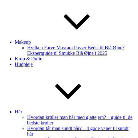
Makeup
Hvilken Farve Mascara Passer Bedst til Blå Øjne?
Ekspertguide til Smukke Blå Øjne i 2025
Krop & Dufte
Hudpleje
Hår
Hvordan krøller man hår med glattejern? – guide til de
bedste krøller
Hvordan får man sundt hår? – 4 gode vaner til sundt
hår