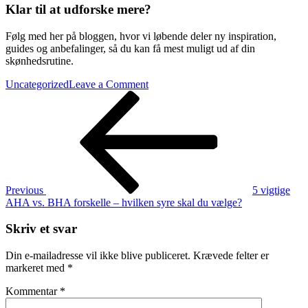
Klar til at udforske mere?
Følg med her på bloggen, hvor vi løbende deler ny inspiration,
guides og anbefalinger, så du kan få mest muligt ud af din
skønhedsrutine.
on
Uncategorized
Leave a Comment
Indlægsnavigation
Previous
Opdag
Post
eksklusive
tips
og
inspirerende
skønhedsresultater
Previous
5 vigtige
AHA vs. BHA forskelle – hvilken syre skal du vælge?
Skriv et svar
Din e-mailadresse vil ikke blive publiceret.
Krævede felter er
markeret med
*
Kommentar
*