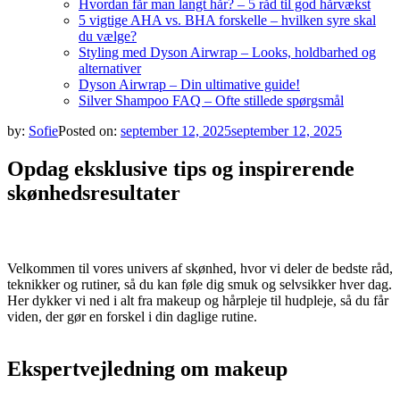
Hvordan får man langt hår? – 5 råd til god hårvækst
5 vigtige AHA vs. BHA forskelle – hvilken syre skal
du vælge?
Styling med Dyson Airwrap – Looks, holdbarhed og
alternativer
Dyson Airwrap – Din ultimative guide!
Silver Shampoo FAQ – Ofte stillede spørgsmål
by:
Sofie
Posted on:
september 12, 2025
september 12, 2025
Opdag eksklusive tips og inspirerende
skønhedsresultater
Velkommen til vores univers af skønhed, hvor vi deler de bedste råd,
teknikker og rutiner, så du kan føle dig smuk og selvsikker hver dag.
Her dykker vi ned i alt fra makeup og hårpleje til hudpleje, så du får
viden, der gør en forskel i din daglige rutine.
Ekspertvejledning om makeup