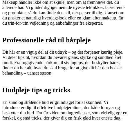
Makeup handler ikke om at skjule, men om at fremhæve det, du
allerede har. Vi guider dig igennem de nyeste teknikker, farvetrends
og produkter, så du kan finde den stil, der passer til dig. Uanset om
du ønsker et naturligt hverdagslook eller en glam aftenmakeup, får
du trin-for-trin vejledning og anbefalinger fra eksperter.
Professionelle råd til hårpleje
Dit hår er en vigtig del af dit udtryk – og det fortjener kærlig pleje.
Vi deler tips til, hvordan du bevarer glans, styrke og sundhed året
rundt. Fra fugtgivende hårkure til stylingtips, der beskytter håret,
finder du her alt, hvad du skal bruge for at give dit hår den bedste
behandling – uanset sæson.
Hudpleje tips og tricks
En sund og strålende hud er grundlaget for al skønhed. Vi
introducerer dig til effektive hudplejerutiner, der både fornyer og
beskytter din hud. Du får viden om ingredienser, som virkelig gør en
forskel, og små tricks, der giver dig en frisk glød hver eneste dag.