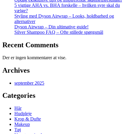
5 vigtige AHA vs. BHA forskelle – hvilken syre skal du
vælge?
Styling med Dyson Airwrap – Looks, holdbarhed og
alternativer
Dyson Airwrap – Din ultimative guide!
Silver Shampoo FAQ – Ofte stillede spørgsmål
Recent Comments
Der er ingen kommentarer at vise.
Archives
september 2025
Categories
Hår
Hudpleje
Krop & Dufte
Makeup
Tøj