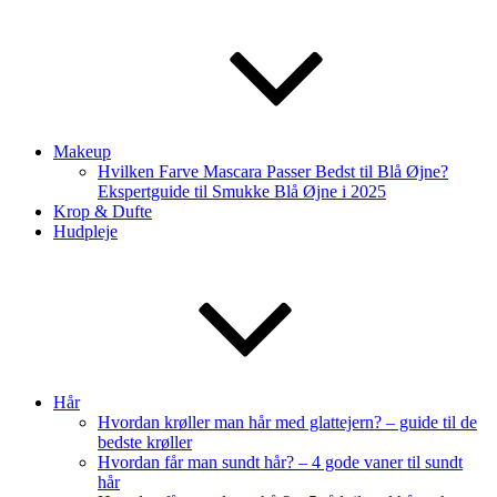
Makeup
Hvilken Farve Mascara Passer Bedst til Blå Øjne?
Ekspertguide til Smukke Blå Øjne i 2025
Krop & Dufte
Hudpleje
Hår
Hvordan krøller man hår med glattejern? – guide til de
bedste krøller
Hvordan får man sundt hår? – 4 gode vaner til sundt
hår