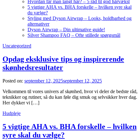
Hvordan får man langt hår? – 5 råd til god hårvækst
5 vigtige AHA vs. BHA forskelle – hvilken syre skal
du vælge?
Styling med Dyson Airwrap – Looks, holdbarhed og
alternativer
Dyson Airwrap – Din ultimative guide!
Silver Shampoo FAQ – Ofte stillede spørgsmål
Uncategorized
Opdag eksklusive tips og inspirerende
skønhedsresultater
Posted on:
september 12, 2025
september 12, 2025
Velkommen til vores univers af skønhed, hvor vi deler de bedste råd,
teknikker og rutiner, så du kan føle dig smuk og selvsikker hver dag.
Her dykker vi […]
Hudpleje
5 vigtige AHA vs. BHA forskelle – hvilken
syre skal du vælge?