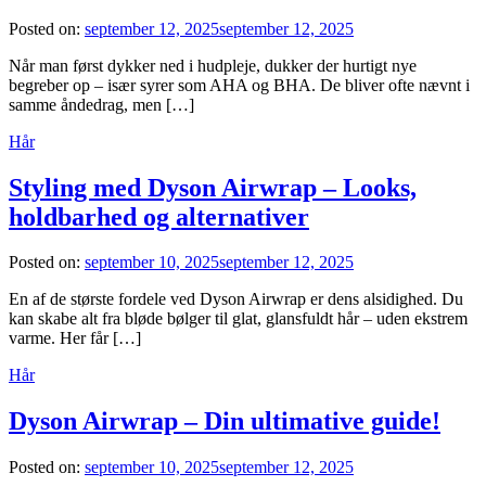
Posted on:
september 12, 2025
september 12, 2025
Når man først dykker ned i hudpleje, dukker der hurtigt nye
begreber op – især syrer som AHA og BHA. De bliver ofte nævnt i
samme åndedrag, men […]
Hår
Styling med Dyson Airwrap – Looks,
holdbarhed og alternativer
Posted on:
september 10, 2025
september 12, 2025
En af de største fordele ved Dyson Airwrap er dens alsidighed. Du
kan skabe alt fra bløde bølger til glat, glansfuldt hår – uden ekstrem
varme. Her får […]
Hår
Dyson Airwrap – Din ultimative guide!
Posted on:
september 10, 2025
september 12, 2025