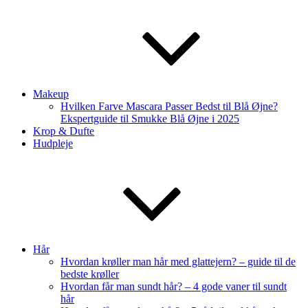
Makeup
Hvilken Farve Mascara Passer Bedst til Blå Øjne?
Ekspertguide til Smukke Blå Øjne i 2025
Krop & Dufte
Hudpleje
Hår
Hvordan krøller man hår med glattejern? – guide til de
bedste krøller
Hvordan får man sundt hår? – 4 gode vaner til sundt
hår