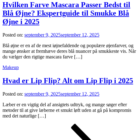
Hvilken Farve Mascara Passer Bedst til
Blå Øjne? Ekspertguide til Smukke Blå
Øjne i 2025
Posted on:
september 9, 2025
september 12, 2025
Blå øjne er en af de mest iøjnefaldende og populære øjenfarver, og
mange ønsker at fremhæve deres blå nuancer på smukkeste vis. Når
du vælger den rigtige mascara farve […]
Makeup
Hvad er Lip Flip? Alt om Lip Flip i 2025
Posted on:
september 9, 2025
september 12, 2025
Læber er en vigtig del af ansigtets udtryk, og mange søger efter
metoder til at give læberne et smukt løft uden at gå på kompromis
med det naturlige […]
Indlægsinddeling
Page
Page
Page
Next
page