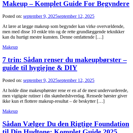
Makeup – Komplet Guide For Begyndere
Posted on:
september 9, 2025
september 12, 2025
At lære at lægge makeup som begynder kan virke overvældende,
men med disse 10 enkle trin og de rette grundlæggende teknikker
kan du hurtigt mestre kunsten. Denne omfattende […]
Makeup
7 trin: Sådan renser du makeupbørster –
guide til hygiejne & DIY
Posted on:
september 9, 2025
september 12, 2025
At holde dine makeupbørster rene er en af de mest undervurderede,
men vigtigste rutiner i din skønhedshverdag. Rensede børster giver
ikke kun et flottere makeup-resultat – de beskytter […]
Makeup
Sådan Vælger Du den Rigtige Foundation
til Din Hudtone: Komplet Guide 2025