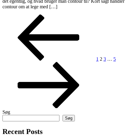
det egentlig, og hvad bruger man contour til? Kort sagt handler
contour om at lege med […]
Indlægsinddeling
Previous
Page
Page
Page
Page
Next
page
page
1
2
3
…
5
Søg
Søg
Recent Posts