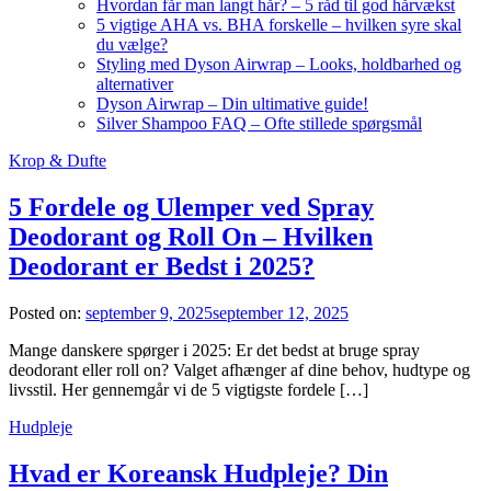
Hvordan får man langt hår? – 5 råd til god hårvækst
5 vigtige AHA vs. BHA forskelle – hvilken syre skal
du vælge?
Styling med Dyson Airwrap – Looks, holdbarhed og
alternativer
Dyson Airwrap – Din ultimative guide!
Silver Shampoo FAQ – Ofte stillede spørgsmål
Krop & Dufte
5 Fordele og Ulemper ved Spray
Deodorant og Roll On – Hvilken
Deodorant er Bedst i 2025?
Posted on:
september 9, 2025
september 12, 2025
Mange danskere spørger i 2025: Er det bedst at bruge spray
deodorant eller roll on? Valget afhænger af dine behov, hudtype og
livsstil. Her gennemgår vi de 5 vigtigste fordele […]
Hudpleje
Hvad er Koreansk Hudpleje? Din