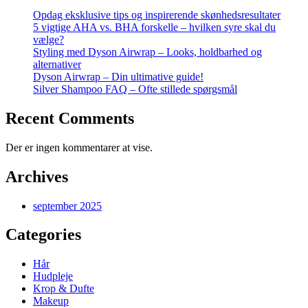
Opdag eksklusive tips og inspirerende skønhedsresultater
5 vigtige AHA vs. BHA forskelle – hvilken syre skal du
vælge?
Styling med Dyson Airwrap – Looks, holdbarhed og
alternativer
Dyson Airwrap – Din ultimative guide!
Silver Shampoo FAQ – Ofte stillede spørgsmål
Recent Comments
Der er ingen kommentarer at vise.
Archives
september 2025
Categories
Hår
Hudpleje
Krop & Dufte
Makeup