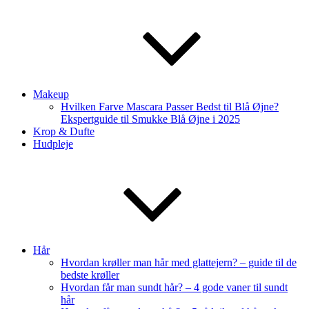
Makeup
Hvilken Farve Mascara Passer Bedst til Blå Øjne?
Ekspertguide til Smukke Blå Øjne i 2025
Krop & Dufte
Hudpleje
Hår
Hvordan krøller man hår med glattejern? – guide til de
bedste krøller
Hvordan får man sundt hår? – 4 gode vaner til sundt
hår