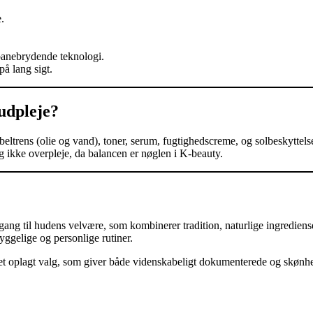
.
anebrydende teknologi.
på lang sigt.
dpleje?
ltrens (olie og vand), toner, serum, fugtighedscreme, og solbeskyttelse.
 og ikke overpleje, da balancen er nøglen i K-beauty.
lgang til hudens velvære, som kombinerer tradition, naturlige ingrediens
yggelige og personlige rutiner.
 et oplagt valg, som giver både videnskabeligt dokumenterede og skønh