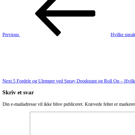
Koreansk
Hudpleje?
Din
Guide til
K-
Beauty
Previous
Hvilke snea
i
Next
2025
Post
Next
5 Fordele og Ulemper ved Spray Deodorant og Roll On – Hvilk
Skriv et svar
Din e-mailadresse vil ikke blive publiceret.
Krævede felter er marker