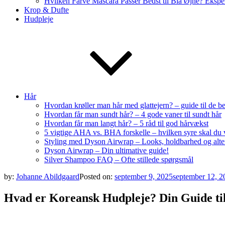
Hvilken Farve Mascara Passer Bedst til Blå Øjne? Ekspe
Krop & Dufte
Hudpleje
Hår
Hvordan krøller man hår med glattejern? – guide til de be
Hvordan får man sundt hår? – 4 gode vaner til sundt hår
Hvordan får man langt hår? – 5 råd til god hårvækst
5 vigtige AHA vs. BHA forskelle – hvilken syre skal du
Styling med Dyson Airwrap – Looks, holdbarhed og alte
Dyson Airwrap – Din ultimative guide!
Silver Shampoo FAQ – Ofte stillede spørgsmål
by:
Johanne Abildgaard
Posted on:
september 9, 2025
september 12, 2
Hvad er Koreansk Hudpleje? Din Guide til