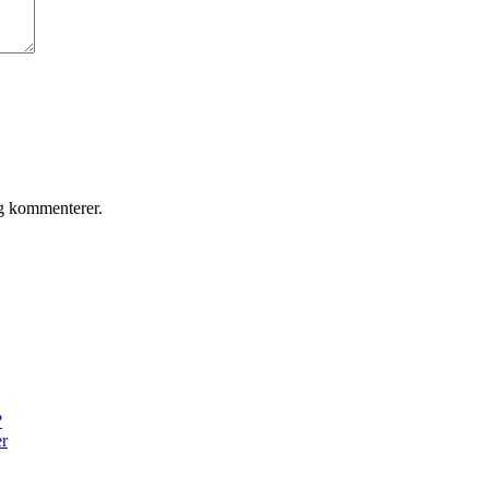
eg kommenterer.
?
er