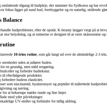
og omfattende tilgang til hudpleje, der stammer fra Sydkorea og har rev
vor fokus ligger på sund hud, forebyggelse og en naturlig, strålende glø
s Balance
ehandle hudproblemer, efter de opstår. K-beauty lægger vægt på at beva
ar stor betydning, og at rutinerne er designet til at være skånsomme og t
rutine
kturerede
10-trins rutine
, som går langt ud over de almindelige 2-3 trin, 
de urenheder uden at udtørre huden.
 for en grundig, men mild rengøring.
hudceller og forbedre hudtekstur.
 til efterfølgende produkter.
 forbedrer hudens elasticitet.
nser som niacinamid, hyaluronsyre og peptider til målrettede hudproble
tgivning og næring.
ne for at bekæmpe mørke rande og fine linjer.
flade mod ydre påvirkninger.
skadelige UV-stråler og forhindre for tidlig aldring.