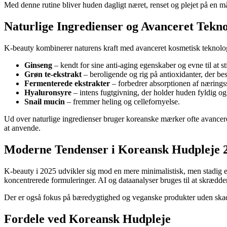
Med denne rutine bliver huden dagligt næret, renset og plejet på en m
Naturlige Ingredienser og Avanceret Tekno
K-beauty kombinerer naturens kraft med avanceret kosmetisk teknolog
Ginseng
– kendt for sine anti-aging egenskaber og evne til at s
Grøn te-ekstrakt
– beroligende og rig på antioxidanter, der be
Fermenterede ekstrakter
– forbedrer absorptionen af næringss
Hyaluronsyre
– intens fugtgivning, der holder huden fyldig og
Snail mucin
– fremmer heling og cellefornyelse.
Ud over naturlige ingredienser bruger koreanske mærker ofte avancerede
at anvende.
Moderne Tendenser i Koreansk Hudpleje 
K-beauty i 2025 udvikler sig mod en mere minimalistisk, men stadig ef
koncentrerede formuleringer. AI og dataanalyser bruges til at skrædd
Der er også fokus på bæredygtighed og veganske produkter uden skadelig
Fordele ved Koreansk Hudpleje