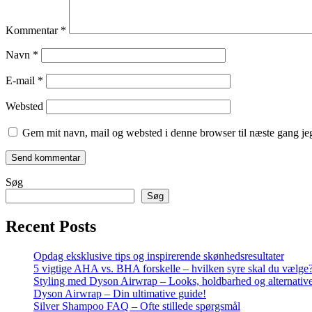
Kommentar
*
Navn
*
E-mail
*
Websted
Gem mit navn, mail og websted i denne browser til næste gang j
Søg
Søg
Recent Posts
Opdag eksklusive tips og inspirerende skønhedsresultater
5 vigtige AHA vs. BHA forskelle – hvilken syre skal du vælge
Styling med Dyson Airwrap – Looks, holdbarhed og alternativ
Dyson Airwrap – Din ultimative guide!
Silver Shampoo FAQ – Ofte stillede spørgsmål