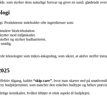
åde, som styrker dens naturlige forsvar og giver en sund, glødende over
logi
i. Produkterne indeholder ofte ingredienser som:
timulere blodcirkulation.
skytter mod miljøskader.
toffer og styrker hudbarrieren.
 smidig.
 teknologier som mikro-inkapsling, som sikrer, at aktive stoffer trænge
2025
fektiv tilgang, kaldet
“skip-care”
, hvor man skærer ned på unødvendig
ersy hudplejerutiner, som matcher den enkeltes hudtype og behov præcis
e kemikalier, hvilket tilføjer et etisk aspekt til hudplejen.