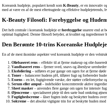
Koreansk hudpleje, populært kendt som
K-Beauty
, er en innovativ 
med at være en af de mest eftertragtede og effektive hudplejetrends, h
K-Beauty Filosofi: Forebyggelse og Huden
Det helt centrale i koreansk hudpleje er
forebyggelse
snarere end at b
optimal fugtighed. Denne filosofi betyder, at kvalitet og ingredienser h
Den Berømte 10-trins Koreanske Hudpleje
En af de mest ikoniske aspekter ved koreansk hudpleje er den velstru
Oliebaseret rens
– effektiv til at fjerne makeup og olie-basere
Vandbaseret rens
– fjerner sved, snavs og åbenlyse urenheder
Eksfoliering
– udføres et par gange om ugen for at fjerne døde 
Toner
– balancerer hudens pH, tilfører fugt og forbereder huden
Essens
– en let, fugtgivende væske, der støtter cellefornyelse og
Serum eller ampul
– indeholder koncentrerede aktive ingredie
Sheet masker
– anvendes flere gange om ugen for intensiv fug
Øjencreme
– specialiseret pleje til den sarte hud omkring øjne
Fugtighedscreme
– låser fugten inde og beskytter hudens over
Solcreme
– det absolut vigtigste trin for at beskytte huden mod 