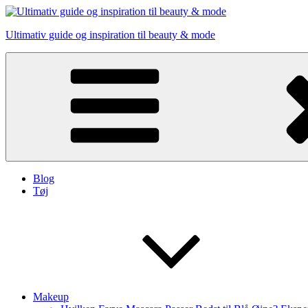
Skip
to
Ultimativ guide og inspiration til beauty & mode
content
Blog
Tøj
Makeup