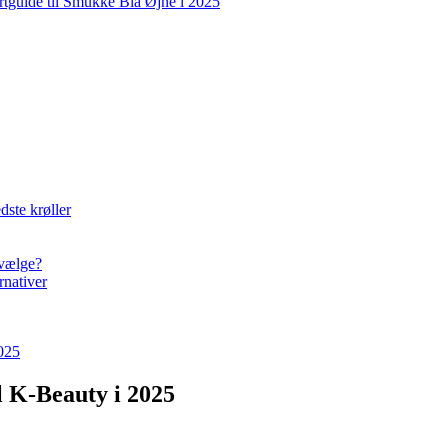
rtguide til Smukke Blå Øjne i 2025
dste krøller
 vælge?
rnativer
025
 K-Beauty i 2025