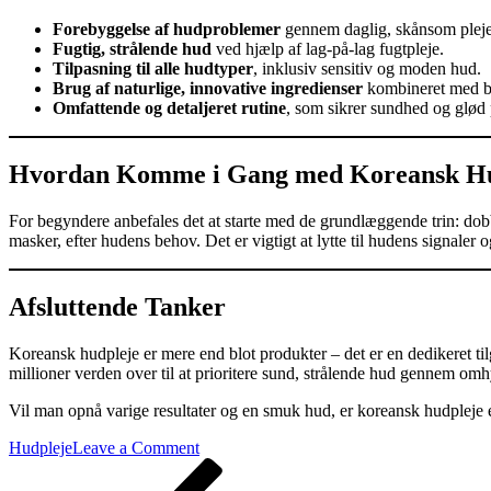
Forebyggelse af hudproblemer
gennem daglig, skånsom pleje
Fugtig, strålende hud
ved hjælp af lag-på-lag fugtpleje.
Tilpasning til alle hudtyper
, inklusiv sensitiv og moden hud.
Brug af naturlige, innovative ingredienser
kombineret med b
Omfattende og detaljeret rutine
, som sikrer sundhed og glød 
Hvordan Komme i Gang med Koreansk Hu
For begyndere anbefales det at starte med de grundlæggende trin: dobbe
masker, efter hudens behov. Det er vigtigt at lytte til hudens signaler
Afsluttende Tanker
Koreansk hudpleje er mere end blot produkter – det er en dedikeret ti
millioner verden over til at prioritere sund, strålende hud gennem omh
Vil man opnå varige resultater og en smuk hud, er koreansk hudpleje
on
Hudpleje
Leave a Comment
Indlægsnavigation
Previous
Hvad
Post
er