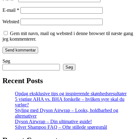
E-mail
*
Websted
Gem mit navn, mail og websted i denne browser til næste gang
jeg kommenterer.
Søg
Søg
Recent Posts
Opdag eksklusive tips og inspirerende skønhedsresultater
5 vigtige AHA vs. BHA forskelle – hvilken syre skal du
vælge?
Styling med Dyson Airwrap – Looks, holdbarhed og
alternativer
Dyson Airwrap – Din ultimative guide!
Silver Shampoo FAQ – Ofte stillede spørgsmål