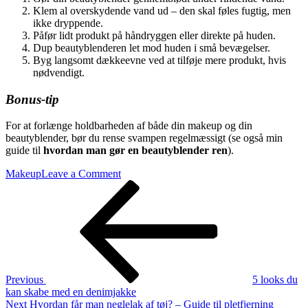
Klem al overskydende vand ud – den skal føles fugtig, men
ikke dryppende.
Påfør lidt produkt på håndryggen eller direkte på huden.
Dup beautyblenderen let mod huden i små bevægelser.
Byg langsomt dækkeevne ved at tilføje mere produkt, hvis
nødvendigt.
Bonus-tip
For at forlænge holdbarheden af både din makeup og din
beautyblender, bør du rense svampen regelmæssigt (se også min
guide til
hvordan man gør en beautyblender ren
).
on
Makeup
Leave a Comment
Indlægsnavigation
Previous
Beautyblender
Post
Guide:
Sådan
bruger
du
den
rigtigt
(våd
Previous
5 looks du
vs.
kan skabe med en denimjakke
tør)
Next
Next
Hvordan får man neglelak af tøj? – Guide til pletfjerning