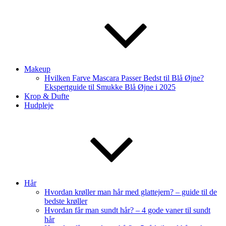
Makeup
Hvilken Farve Mascara Passer Bedst til Blå Øjne?
Ekspertguide til Smukke Blå Øjne i 2025
Krop & Dufte
Hudpleje
Hår
Hvordan krøller man hår med glattejern? – guide til de
bedste krøller
Hvordan får man sundt hår? – 4 gode vaner til sundt
hår