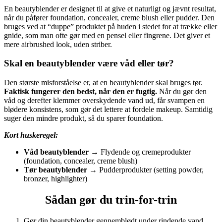
En beautyblender er designet til at give et naturligt og jævnt resultat,
når du påfører foundation, concealer, creme blush eller pudder. Den
bruges ved at “duppe” produktet på huden i stedet for at trække eller
gnide, som man ofte gør med en pensel eller fingrene. Det giver et
mere airbrushed look, uden striber.
Skal en beautyblender være våd eller tør?
Den største misforståelse er, at en beautyblender skal bruges tør.
Faktisk fungerer den bedst, når den er fugtig.
Når du gør den
våd og derefter klemmer overskydende vand ud, får svampen en
blødere konsistens, som gør det lettere at fordele makeup. Samtidig
suger den mindre produkt, så du sparer foundation.
Kort huskeregel:
Våd beautyblender
→ Flydende og cremeprodukter
(foundation, concealer, creme blush)
Tør beautyblender
→ Pudderprodukter (setting powder,
bronzer, highlighter)
Sådan gør du trin-for-trin
Gør din beautyblender gennemblødt under rindende vand.