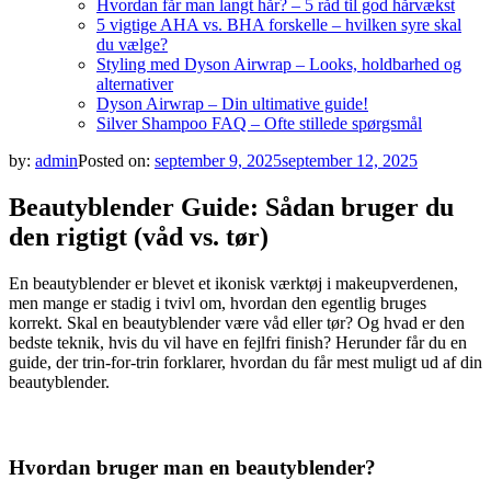
Hvordan får man langt hår? – 5 råd til god hårvækst
5 vigtige AHA vs. BHA forskelle – hvilken syre skal
du vælge?
Styling med Dyson Airwrap – Looks, holdbarhed og
alternativer
Dyson Airwrap – Din ultimative guide!
Silver Shampoo FAQ – Ofte stillede spørgsmål
by:
admin
Posted on:
september 9, 2025
september 12, 2025
Beautyblender Guide: Sådan bruger du
den rigtigt (våd vs. tør)
En beautyblender er blevet et ikonisk værktøj i makeupverdenen,
men mange er stadig i tvivl om, hvordan den egentlig bruges
korrekt. Skal en beautyblender være våd eller tør? Og hvad er den
bedste teknik, hvis du vil have en fejlfri finish? Herunder får du en
guide, der trin-for-trin forklarer, hvordan du får mest muligt ud af din
beautyblender.
Hvordan bruger man en beautyblender?