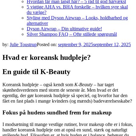
Hvordan får man langt hår? – 5 råd til god hårvækst
5 vigtige AHA vs. BHA forskelle – hvilken syre skal
du vælge?
Styling med Dyson Airwrap – Looks, holdbarhed og
alternativer
Dyson Airwrap – Din ultimative guide!
Silver Shampoo FAQ – Ofte stillede spørgsmål
by:
Julie Toustrup
Posted on:
september 9, 2025
september 12, 2025
Hvad er koreansk hudpleje?
En guide til K-Beauty
Koreansk hudpleje – også kendt som
K-Beauty
– har taget
skønhedsverdenen med storm de seneste år. Men hvad er det
egentlig, der gør koreansk hudpleje så speciel, og hvorfor har den
fået en fast plads i mange kvinders (og mænds) badeværelsesskabe?
Fokus på hudens sundhed frem for makeup
I modsætning til mange vestlige rutiner, hvor makeup ofte er i fokus,
handler koreansk hudpleje om at opnå en sund, stærk og naturligt
strålende hud. Filosofien er, at hvis huden er i balance, behøver du