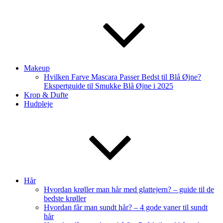
Makeup
Hvilken Farve Mascara Passer Bedst til Blå Øjne?
Ekspertguide til Smukke Blå Øjne i 2025
Krop & Dufte
Hudpleje
Hår
Hvordan krøller man hår med glattejern? – guide til de
bedste krøller
Hvordan får man sundt hår? – 4 gode vaner til sundt
hår