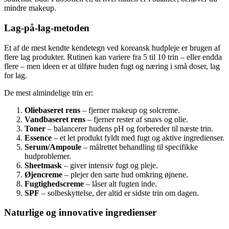
mindre makeup.
Lag-på-lag-metoden
Et af de mest kendte kendetegn ved koreansk hudpleje er brugen af
flere lag produkter. Rutinen kan variere fra 5 til 10 trin – eller endda
flere – men ideen er at tilføre huden fugt og næring i små doser, lag
for lag.
De mest almindelige trin er:
Oliebaseret rens
– fjerner makeup og solcreme.
Vandbaseret rens
– fjerner rester af snavs og olie.
Toner
– balancerer hudens pH og forbereder til næste trin.
Essence
– et let produkt fyldt med fugt og aktive ingredienser.
Serum/Ampoule
– målrettet behandling til specifikke
hudproblemer.
Sheetmask
– giver intensiv fugt og pleje.
Øjencreme
– plejer den sarte hud omkring øjnene.
Fugtighedscreme
– låser alt fugten inde.
SPF
– solbeskyttelse, der altid er sidste trin om dagen.
Naturlige og innovative ingredienser