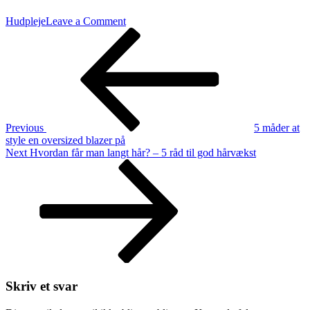
on
Hudpleje
Leave a Comment
Indlægsnavigation
Previous
Hvad
Post
er
koreansk
hudpleje?
Previous
5 måder at
style en oversized blazer på
Next
Next
Hvordan får man langt hår? – 5 råd til god hårvækst
Post
Skriv et svar