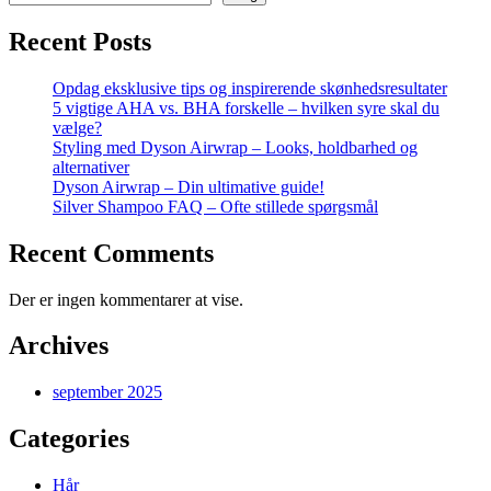
Recent Posts
Opdag eksklusive tips og inspirerende skønhedsresultater
5 vigtige AHA vs. BHA forskelle – hvilken syre skal du
vælge?
Styling med Dyson Airwrap – Looks, holdbarhed og
alternativer
Dyson Airwrap – Din ultimative guide!
Silver Shampoo FAQ – Ofte stillede spørgsmål
Recent Comments
Der er ingen kommentarer at vise.
Archives
september 2025
Categories
Hår