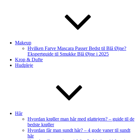
Makeup
Hvilken Farve Mascara Passer Bedst til Blå Øjne?
Ekspertguide til Smukke Blå Øjne i 2025
Krop & Dufte
Hudpleje
Hår
Hvordan krøller man hår med glattejern? – guide til de
bedste krøller
Hvordan får man sundt hår? – 4 gode vaner til sundt
hår