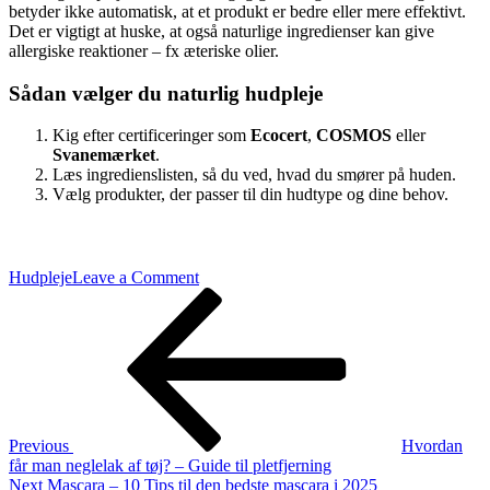
betyder ikke automatisk, at et produkt er bedre eller mere effektivt.
Det er vigtigt at huske, at også naturlige ingredienser kan give
allergiske reaktioner – fx æteriske olier.
Sådan vælger du naturlig hudpleje
Kig efter certificeringer som
Ecocert
,
COSMOS
eller
Svanemærket
.
Læs ingredienslisten, så du ved, hvad du smører på huden.
Vælg produkter, der passer til din hudtype og dine behov.
on
Hudpleje
Leave a Comment
Indlægsnavigation
Previous
Hvad
Post
er
naturlig
hudpleje?
Previous
Hvordan
får man neglelak af tøj? – Guide til pletfjerning
Next
Next
Mascara – 10 Tips til den bedste mascara i 2025