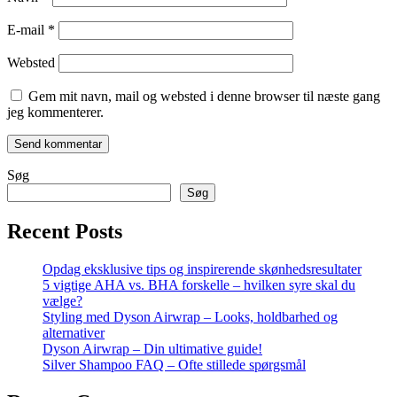
E-mail
*
Websted
Gem mit navn, mail og websted i denne browser til næste gang
jeg kommenterer.
Søg
Søg
Recent Posts
Opdag eksklusive tips og inspirerende skønhedsresultater
5 vigtige AHA vs. BHA forskelle – hvilken syre skal du
vælge?
Styling med Dyson Airwrap – Looks, holdbarhed og
alternativer
Dyson Airwrap – Din ultimative guide!
Silver Shampoo FAQ – Ofte stillede spørgsmål