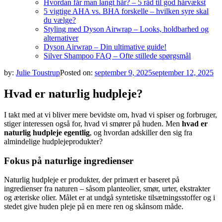
Hvordan får man langt hår? – 5 råd til god hårvækst
5 vigtige AHA vs. BHA forskelle – hvilken syre skal
du vælge?
Styling med Dyson Airwrap – Looks, holdbarhed og
alternativer
Dyson Airwrap – Din ultimative guide!
Silver Shampoo FAQ – Ofte stillede spørgsmål
by:
Julie Toustrup
Posted on:
september 9, 2025
september 12, 2025
Hvad er naturlig hudpleje?
I takt med at vi bliver mere bevidste om, hvad vi spiser og forbruger,
stiger interessen også for, hvad vi smører på huden. Men
hvad er
naturlig hudpleje egentlig
, og hvordan adskiller den sig fra
almindelige hudplejeprodukter?
Fokus på naturlige ingredienser
Naturlig hudpleje er produkter, der primært er baseret på
ingredienser fra naturen – såsom planteolier, smør, urter, ekstrakter
og æteriske olier. Målet er at undgå syntetiske tilsætningsstoffer og i
stedet give huden pleje på en mere ren og skånsom måde.