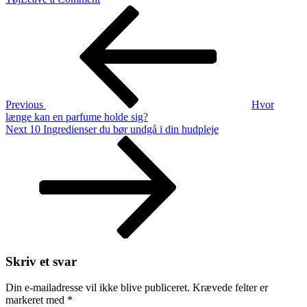
Indlægsnavigation
Previous
Sådan
Post
styler
du
coulottebukser
Previous
Hvor
længe kan en parfume holde sig?
Next
Next
10 Ingredienser du bør undgå i din hudpleje
Post
Skriv et svar
Din e-mailadresse vil ikke blive publiceret.
Krævede felter er
markeret med
*