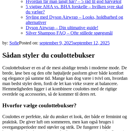
Hvordan får man langt hår? – 5 råd til god hårvækst
5 vigtige AHA vs. BHA forskelle – hvilken syre skal
du vælge?
Styling med Dyson Airwrap – Looks, holdbarhed og
alternativer
Dyson Airwrap – Din ultimative guide!
Silver Shampoo FAQ – Ofte stillede spørgsmål
by:
Sofie
Posted on:
september 9, 2025
september 12, 2025
Sådan styler du coulottebukser
Coulottebukser er en af de mest alsidige trends i moderne mode. De
brede, løse ben og den ofte højtaljede pasform giver både komfort
og elegance på samme tid. Mange kan dog være i tvivl om, hvordan
man bedst styler dem, fordi de let kan virke svære at balancere.
Hemmeligheden ligger i at kombinere coulottes med de rigtige
overdele og accessories, så de kommer til deres ret.
Hvorfor vælge coulottebukser?
Coulottes er perfekte, når du ønsker et look, der både er feminint og
praktisk. De giver luft om sommeren, men kan også bruges i
overgangsperioder med støvler og strik. De fungerer i både