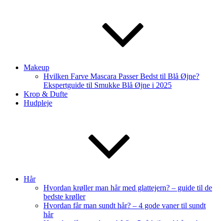
Makeup
Hvilken Farve Mascara Passer Bedst til Blå Øjne?
Ekspertguide til Smukke Blå Øjne i 2025
Krop & Dufte
Hudpleje
Hår
Hvordan krøller man hår med glattejern? – guide til de
bedste krøller
Hvordan får man sundt hår? – 4 gode vaner til sundt
hår