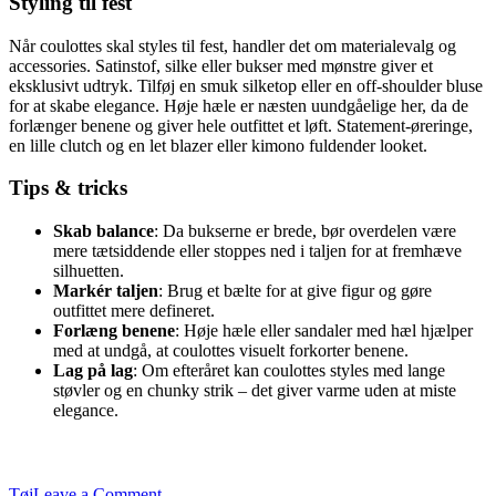
Styling til fest
Når coulottes skal styles til fest, handler det om materialevalg og
accessories. Satinstof, silke eller bukser med mønstre giver et
eksklusivt udtryk. Tilføj en smuk silketop eller en off-shoulder bluse
for at skabe elegance. Høje hæle er næsten uundgåelige her, da de
forlænger benene og giver hele outfittet et løft. Statement-øreringe,
en lille clutch og en let blazer eller kimono fuldender looket.
Tips & tricks
Skab balance
: Da bukserne er brede, bør overdelen være
mere tætsiddende eller stoppes ned i taljen for at fremhæve
silhuetten.
Markér taljen
: Brug et bælte for at give figur og gøre
outfittet mere defineret.
Forlæng benene
: Høje hæle eller sandaler med hæl hjælper
med at undgå, at coulottes visuelt forkorter benene.
Lag på lag
: Om efteråret kan coulottes styles med lange
støvler og en chunky strik – det giver varme uden at miste
elegance.
on
Tøj
Leave a Comment