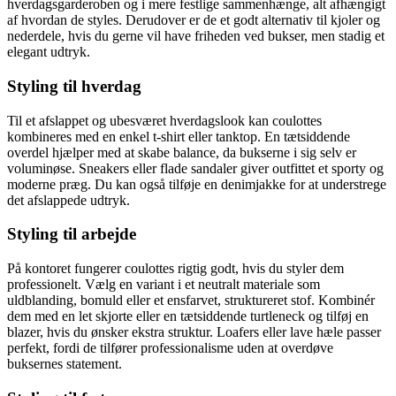
hverdagsgarderoben og i mere festlige sammenhænge, alt afhængigt
af hvordan de styles. Derudover er de et godt alternativ til kjoler og
nederdele, hvis du gerne vil have friheden ved bukser, men stadig et
elegant udtryk.
Styling til hverdag
Til et afslappet og ubesværet hverdagslook kan coulottes
kombineres med en enkel t-shirt eller tanktop. En tætsiddende
overdel hjælper med at skabe balance, da bukserne i sig selv er
voluminøse. Sneakers eller flade sandaler giver outfittet et sporty og
moderne præg. Du kan også tilføje en denimjakke for at understrege
det afslappede udtryk.
Styling til arbejde
På kontoret fungerer coulottes rigtig godt, hvis du styler dem
professionelt. Vælg en variant i et neutralt materiale som
uldblanding, bomuld eller et ensfarvet, struktureret stof. Kombinér
dem med en let skjorte eller en tætsiddende turtleneck og tilføj en
blazer, hvis du ønsker ekstra struktur. Loafers eller lave hæle passer
perfekt, fordi de tilfører professionalisme uden at overdøve
buksernes statement.